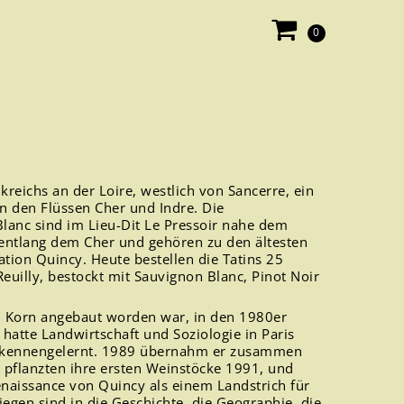
0
reichs an der Loire, westlich von Sancerre, ein
en den Flüssen Cher und Indre. Die
lanc sind im Lieu-Dit Le Pressoir nahe dem
h entlang dem Cher und gehören zu den ältesten
tion Quincy. Heute bestellen die Tatins 25
uilly, bestockt mit Sauvignon Blanc, Pinot Noir
ch Korn angebaut worden war, in den 1980er
atte Landwirtschaft und Soziologie in Paris
lk kennengelernt. 1989 übernahm er zusammen
 pflanzten ihre ersten Weinstöcke 1991, und
naissance von Quincy als einem Landstrich für
iegen sind in die Geschichte, die Geographie, die