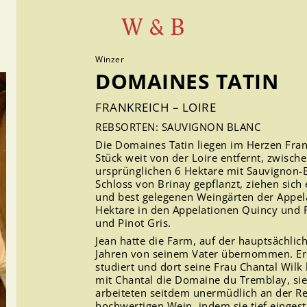
W & B
Winzer
DOMAINES TATIN
FRANKREICH – LOIRE
REBSORTEN: SAUVIGNON BLANC
Die Domaines Tatin liegen im Herzen Frank
Stück weit von der Loire entfernt, zwisch
ursprünglichen 6 Hektare mit Sauvignon-B
Schloss von Brinay gepflanzt, ziehen sic
und best gelegenen Weingärten der Appela
Hektare in den Appelationen Quincy und Re
und Pinot Gris.
Jean hatte die Farm, auf der hauptsächli
Jahren von seinem Vater übernommen. Er h
studiert und dort seine Frau Chantal Wi
mit Chantal die Domaine du Tremblay, sie
arbeiteten seitdem unermüdlich an der Re
hochwertigen Wein, indem sie tief eingest