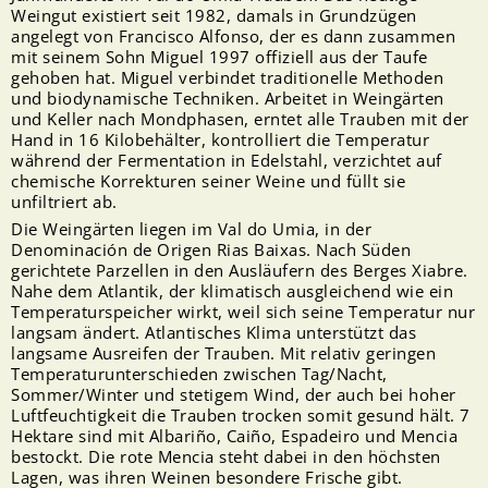
Weingut existiert seit 1982, damals in Grundzügen
angelegt von Francisco Alfonso, der es dann zusammen
mit seinem Sohn Miguel 1997 offiziell aus der Taufe
gehoben hat. Miguel verbindet traditionelle Methoden
und biodynamische Techniken. Arbeitet in Weingärten
und Keller nach Mondphasen, erntet alle Trauben mit der
Hand in 16 Kilobehälter, kontrolliert die Temperatur
während der Fermentation in Edelstahl, verzichtet auf
chemische Korrekturen seiner Weine und füllt sie
unfiltriert ab.
Die Weingärten liegen im Val do Umia, in der
Denominación de Origen Rias Baixas. Nach Süden
gerichtete Parzellen in den Ausläufern des Berges Xiabre.
Nahe dem Atlantik, der klimatisch ausgleichend wie ein
Temperaturspeicher wirkt, weil sich seine Temperatur nur
langsam ändert. Atlantisches Klima unterstützt das
langsame Ausreifen der Trauben. Mit relativ geringen
Temperaturunterschieden zwischen Tag/Nacht,
Sommer/Winter und stetigem Wind, der auch bei hoher
Luftfeuchtigkeit die Trauben trocken somit gesund hält. 7
Hektare sind mit Albariño, Caiño, Espadeiro und Mencia
bestockt. Die rote Mencia steht dabei in den höchsten
Lagen, was ihren Weinen besondere Frische gibt.