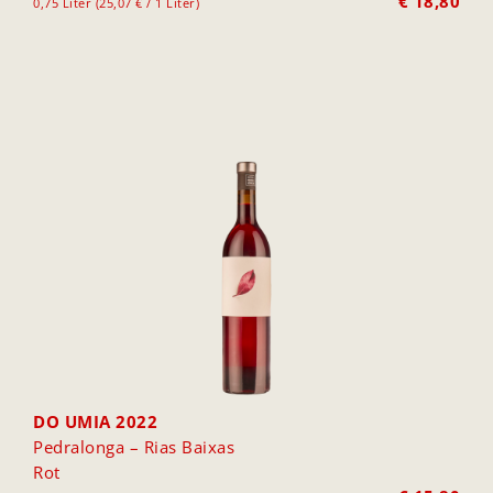
€
18,80
0,75 Liter (25,07 € / 1 Liter)
DO UMIA 2022
Pedralonga – Rias Baixas
Rot