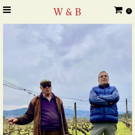
W & B
0