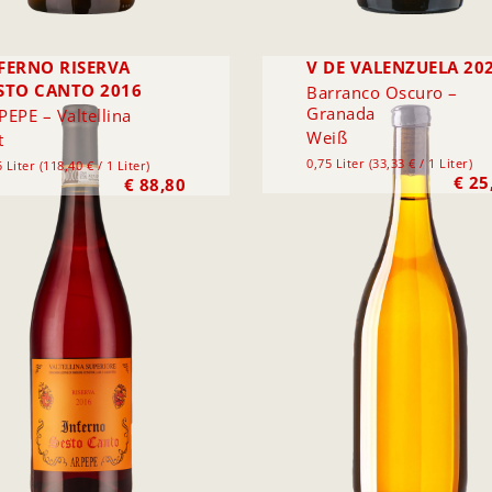
FERNO RISERVA
V DE VALENZUELA 20
STO CANTO 2016
Barranco Oscuro –
Granada
PEPE – Valtellina
Weiß
t
0,75 Liter (33,33 € / 1 Liter)
 Liter (118,40 € / 1 Liter)
€
25
€
88,80