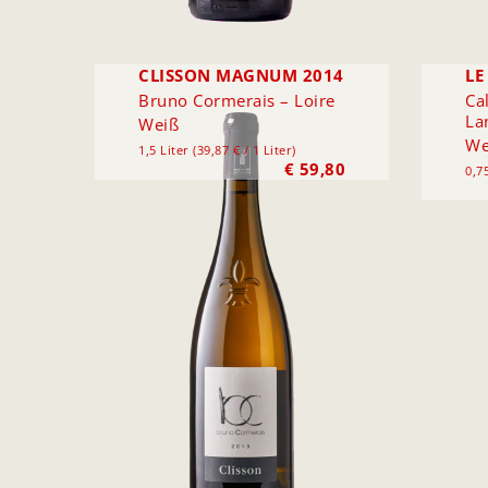
CLISSON MAGNUM 2014
LE
Bruno Cormerais – Loire
Ca
La
Weiß
We
1,5 Liter (39,87 € / 1 Liter)
€
59,80
0,75