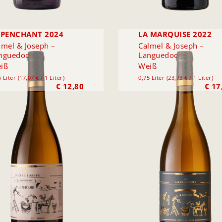
 PENCHANT 2024
LA MARQUISE 2022
lmel & Joseph –
Calmel & Joseph –
nguedoc
Languedoc
iß
Weiß
 Liter (17,07 € / 1 Liter)
0,75 Liter (23,73 € / 1 Liter)
€
12,80
€
17