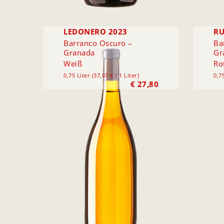
LEDONERO 2023
RU
Barranco Oscuro –
Ba
Granada
Gr
Weiß
Ro
0,75 Liter (37,07 € / 1 Liter)
0,75
€
27,80