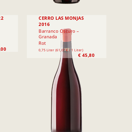
22
CERRO LAS MONJAS
2016
Barranco Oscuro –
Granada
Rot
,00
0,75 Liter (61,07 € / 1 Liter)
€
45,80