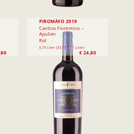
PIROMÀFO 2019
Cantina Fiorentino –
Apulien
Rot
0,75 Liter (33,07 € / 1 Liter)
,80
€
24,80