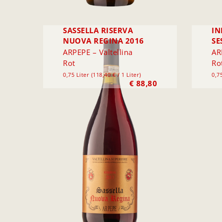
SASSELLA RISERVA
IN
NUOVA REGINA 2016
SE
ARPEPE – Valtellina
AR
Rot
Ro
0,75 Liter (118,40 € / 1 Liter)
0,75
€
88,80