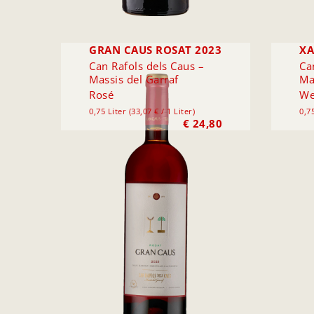
GRAN CAUS ROSAT 2023
XA
Can Rafols dels Caus –
Ca
Massis del Garraf
Ma
Rosé
We
0,75 Liter (33,07 € / 1 Liter)
0,75
€
24,80