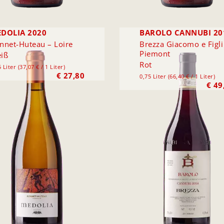
DOLIA 2020
BAROLO CANNUBI 20
nnet-Huteau – Loire
Brezza Giacomo e Figli
Piemont
iß
Rot
 Liter (37,07 € / 1 Liter)
€
27,80
0,75 Liter (66,40 € / 1 Liter)
€
49