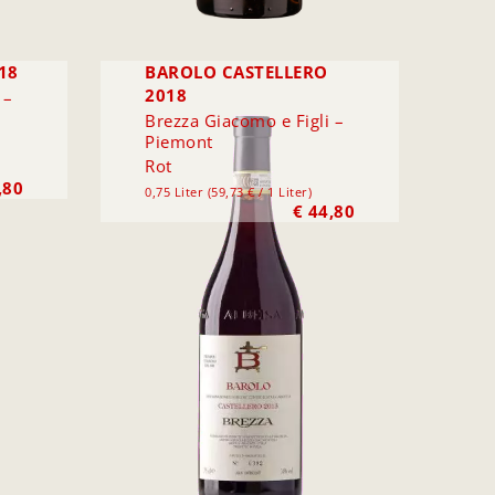
18
BAROLO CASTELLERO
2018
 –
Brezza Giacomo e Figli –
Piemont
Rot
,80
0,75 Liter (59,73 € / 1 Liter)
€
44,80