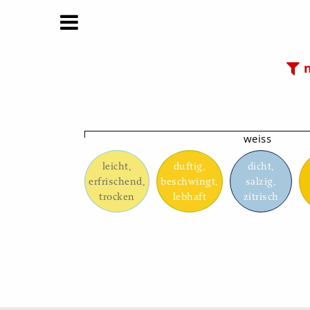
n
weiss
leicht,
duftig,
dicht,
erfrischend,
beschwingt,
salzig,
trocken
lebhaft
zitrisch