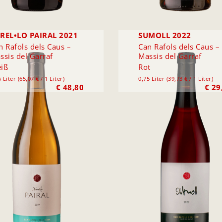
REL•LO PAIRAL 2021
SUMOLL 2022
n Rafols dels Caus –
Can Rafols dels Caus –
ssis del Garraf
Massis del Garraf
iß
Rot
 Liter (65,07 € / 1 Liter)
0,75 Liter (39,73 € / 1 Liter)
€
48,80
€
29