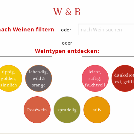
W & B
ach Weinen filtern
oder
oder
Weintypen entdecken:
üppig,
lebendig,
leicht,
dunkelrot
golden,
wild &
saftig,
fest, griff
sinnlich
orange
fruchtvoll
Roséwein
sprudelig
süß