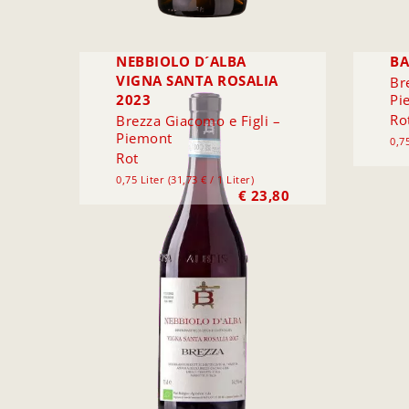
NEBBIOLO D´ALBA
BA
VIGNA SANTA ROSALIA
Br
2023
Pi
Ro
Brezza Giacomo e Figli –
Piemont
0,75
Rot
0,75 Liter (31,73 € / 1 Liter)
€
23,80