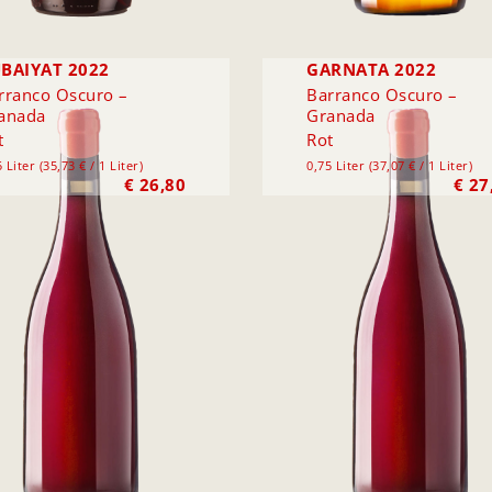
BAIYAT 2022
GARNATA 2022
rranco Oscuro –
Barranco Oscuro –
anada
Granada
t
Rot
 Liter (35,73 € / 1 Liter)
0,75 Liter (37,07 € / 1 Liter)
€
26,80
€
27