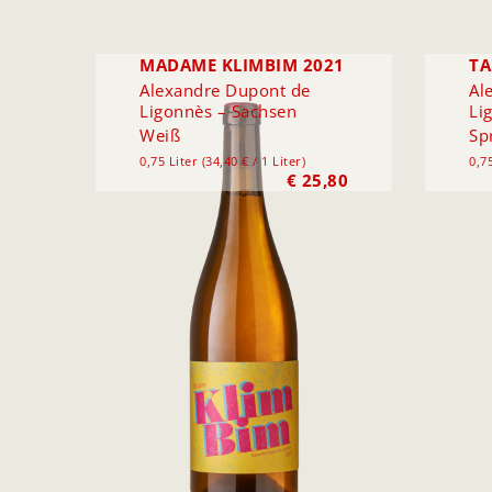
MADAME KLIMBIM 2021
TA
Alexandre Dupont de
Al
Ligonnès – Sachsen
Li
Weiß
Sp
0,75 Liter (34,40 € / 1 Liter)
0,75
€
25,80