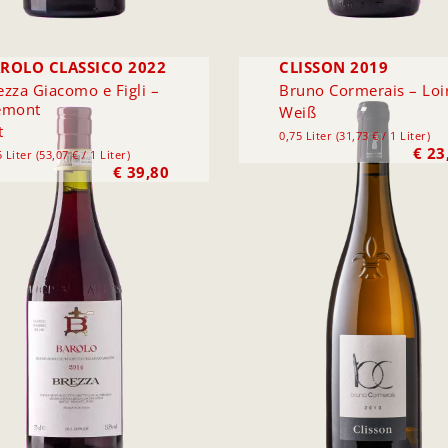
ROLO CLASSICO 2022
CLISSON 2019
ezza Giacomo e Figli –
Bruno Cormerais – Loi
emont
Weiß
t
0,75 Liter (31,73 € / 1 Liter)
€
23
 Liter (53,07 € / 1 Liter)
€
39,80