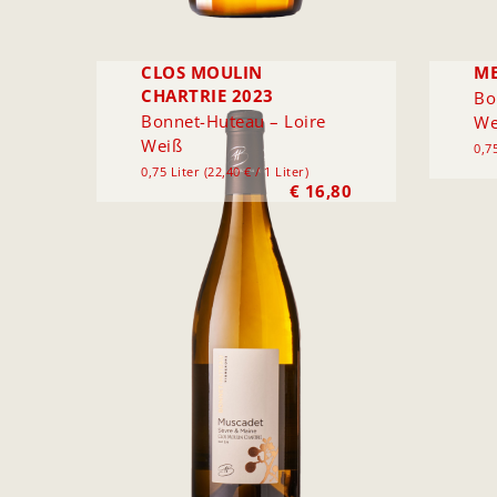
CLOS MOULIN
ME
CHARTRIE 2023
Bo
Bonnet-Huteau – Loire
We
Weiß
0,75
0,75 Liter (22,40 € / 1 Liter)
€
16,80