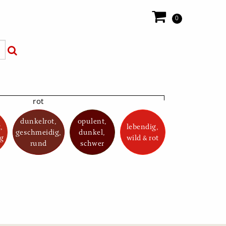
0
rot
dunkelrot,
opulent,
,
lebendig,
geschmeidig,
dunkel,
ig
wild & rot
rund
schwer