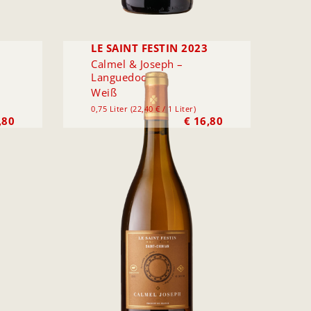
LE SAINT FESTIN 2023
Calmel & Joseph –
Languedoc
Weiß
0,75 Liter (22,40 € / 1 Liter)
,80
€
16,80