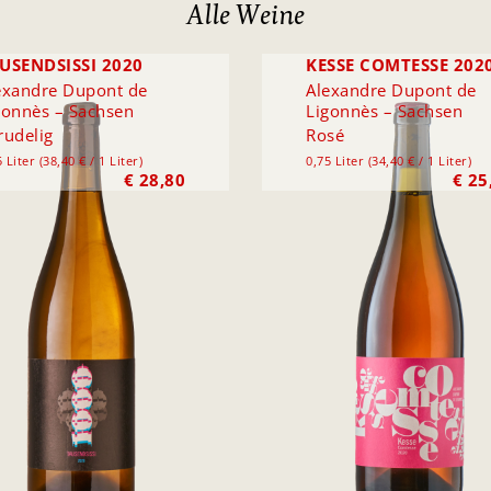
Alle Weine
USENDSISSI 2020
KESSE COMTESSE 202
exandre Dupont de
Alexandre Dupont de
gonnès – Sachsen
Ligonnès – Sachsen
rudelig
Rosé
 Liter (38,40 € / 1 Liter)
0,75 Liter (34,40 € / 1 Liter)
€
28,80
€
25