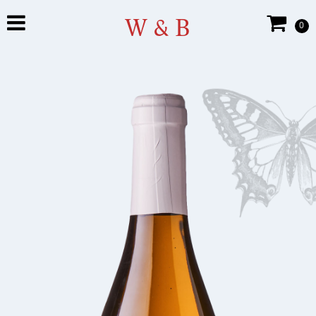
W & B
0