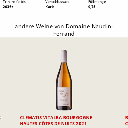
Trinkreife bis
Verschlussart
Füllmenge
2036+
Kork
0,75
andere Weine von Domaine Naudin-
Ferrand
-
CLEMATIS VITALBA BOURGOGNE
B
HAUTES-CÔTES DE NUITS 2021
C