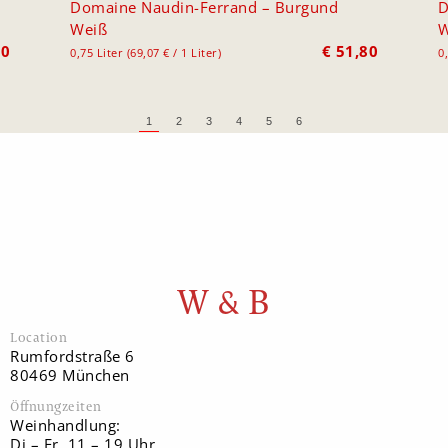
Domaine Naudin-Ferrand – Burgund
D
Weiß
W
80
€
51,80
0,75 Liter (69,07 € / 1 Liter)
0
1
2
3
4
5
6
W & B
Location
Rumfordstraße 6
80469 München
Öffnungzeiten
Weinhandlung:
Di – Fr, 11 – 19 Uhr