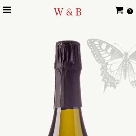
W & B
0