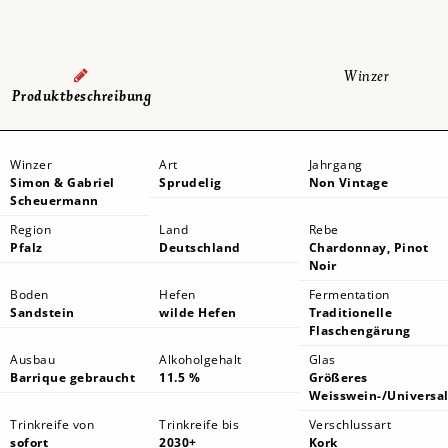
Winzer
Produktbeschreibung
Winzer
Art
Jahrgang
Simon & Gabriel
Sprudelig
Non Vintage
Scheuermann
Region
Land
Rebe
Pfalz
Deutschland
Chardonnay, Pinot
Noir
Boden
Hefen
Fermentation
Sandstein
wilde Hefen
Traditionelle
Flaschengärung
Ausbau
Alkoholgehalt
Glas
Barrique gebraucht
11.5 %
Größeres
Weisswein-/Universal
Trinkreife von
Trinkreife bis
Verschlussart
sofort
2030+
Kork