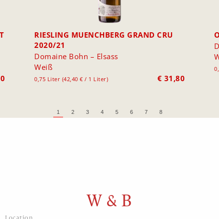
T
RIESLING MUENCHBERG GRAND CRU
O
2020/21
D
Domaine Bohn – Elsass
W
Weiß
0
80
€
31,80
0,75 Liter (42,40 € / 1 Liter)
1
2
3
4
5
6
7
8
W & B
Location