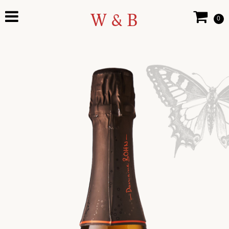
W & B
0