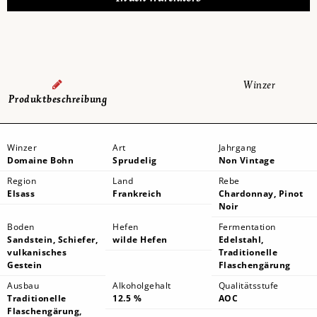
Winzer
Produktbeschreibung
Winzer
Art
Jahrgang
Domaine Bohn
Sprudelig
Non Vintage
Region
Land
Rebe
Elsass
Frankreich
Chardonnay, Pinot
Noir
Boden
Hefen
Fermentation
Sandstein, Schiefer,
wilde Hefen
Edelstahl,
vulkanisches
Traditionelle
Gestein
Flaschengärung
Ausbau
Alkoholgehalt
Qualitätsstufe
Traditionelle
12.5 %
AOC
Flaschengärung,