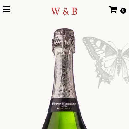
W & B
0