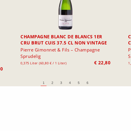
CHAMPAGNE BLANC DE BLANCS 1ER
C
CRU BRUT CUIS 37.5 CL NON VINTAGE
Pierre Gimonnet & Fils – Champagne
P
Sprudelig
S
€
22,80
0,375 Liter (60,80 € / 1 Liter)
1,
00
1
2
3
4
5
6