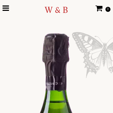
W & B
0