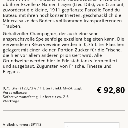
ob ihrer Exzellenz Namen tragen (Lieu-Dits), von Cramant,
zuvorderst die kleine, 1911 gepflanzte Parzelle Fond du
Bâteau mit ihren hochkonzentrierten, geschmacklich die
Mineralsalze des Bodens vollkommen transportierenden
Trauben.
Gehaltvoller Champagner, der auch eine sehr
anspruchsvolle Speisenfolge exzellent begleiten kann. Die
verwendeten Réserveweine werden in 0,75-Liter-Flaschen
gelagert mit einer kleinen Portion Zucker für die Frische,
die hier vor allem anderen priorisiert wird. Alle
Grundweine werden hier in Edelstahltanks fermentiert
und ausgebaut. Zugunsten von Frische, Finesse und
Eleganz.
€
92,80
0,75 Liter (123,73 € / 1 Liter) , inkl. MwSt. zzgl.
Versandkosten
Sofort versandfertig, Lieferzeit ca. 2-6
Werktage
Artikelnummer:
SP113