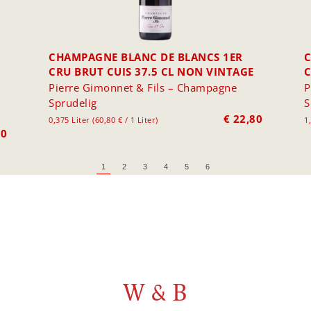
CHAMPAGNE BLANC DE BLANCS 1ER
C
CRU BRUT CUIS 37.5 CL NON VINTAGE
Pierre Gimonnet & Fils – Champagne
P
Sprudelig
S
€
22,80
0,375 Liter (60,80 € / 1 Liter)
1,
00
1
2
3
4
5
6
W & B