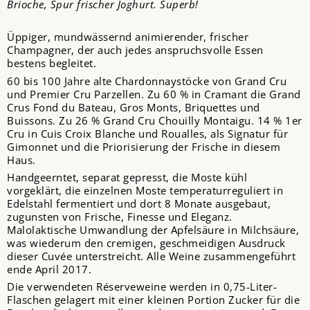
Brioche, Spur frischer Joghurt. Superb!
Üppiger, mundwässernd animierender, frischer
Champagner, der auch jedes anspruchsvolle Essen
bestens begleitet.
60 bis 100 Jahre alte Chardonnaystöcke von Grand Cru
und Premier Cru Parzellen. Zu 60 % in Cramant die Grand
Crus Fond du Bateau, Gros Monts, Briquettes und
Buissons. Zu 26 % Grand Cru Chouilly Montaigu. 14 % 1er
Cru in Cuis Croix Blanche und Roualles, als Signatur für
Gimonnet und die Priorisierung der Frische in diesem
Haus.
Handgeerntet, separat gepresst, die Moste kühl
vorgeklärt, die einzelnen Moste temperaturreguliert in
Edelstahl fermentiert und dort 8 Monate ausgebaut,
zugunsten von Frische, Finesse und Eleganz.
Malolaktische Umwandlung der Apfelsäure in Milchsäure,
was wiederum den cremigen, geschmeidigen Ausdruck
dieser Cuvée unterstreicht. Alle Weine zusammengeführt
ende April 2017.
Die verwendeten Réserveweine werden in 0,75-Liter-
Flaschen gelagert mit einer kleinen Portion Zucker für die