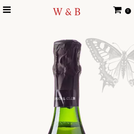
W & B
0