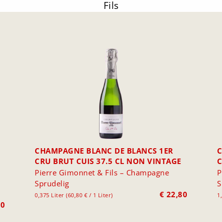
Fils
CHAMPAGNE BLANC DE BLANCS 1ER
C
CRU BRUT CUIS 37.5 CL NON VINTAGE
Pierre Gimonnet & Fils – Champagne
P
Sprudelig
S
€
22,80
0,375 Liter (60,80 € / 1 Liter)
1,
00