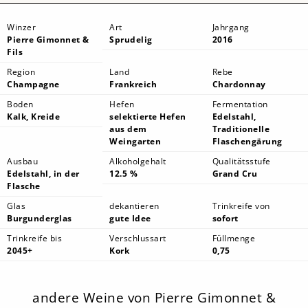
Winzer
Art
Jahrgang
Pierre Gimonnet &
Sprudelig
2016
Fils
Region
Land
Rebe
Champagne
Frankreich
Chardonnay
Boden
Hefen
Fermentation
Kalk, Kreide
selektierte Hefen
Edelstahl,
aus dem
Traditionelle
Weingarten
Flaschengärung
Ausbau
Alkoholgehalt
Qualitätsstufe
Edelstahl, in der
12.5 %
Grand Cru
Flasche
Glas
dekantieren
Trinkreife von
Burgunderglas
gute Idee
sofort
Trinkreife bis
Verschlussart
Füllmenge
2045+
Kork
0,75
andere Weine von Pierre Gimonnet &