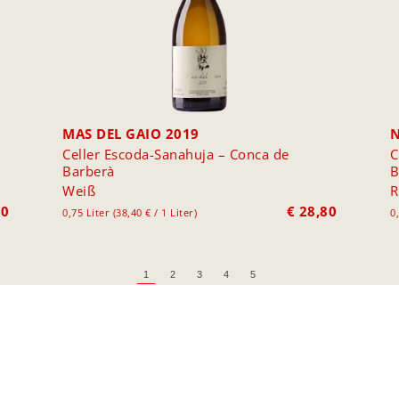
MAS DEL GAIO 2019
N
Celler Escoda-Sanahuja – Conca de
C
Barberà
B
Weiß
R
00
€
28,80
0,75 Liter (38,40 € / 1 Liter)
0
1
2
3
4
5