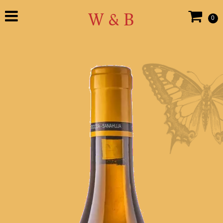
W & B
0