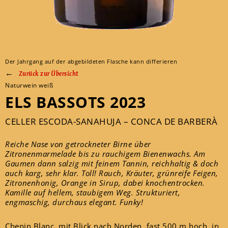
Der Jahrgang auf der abgebildeten Flasche kann differieren
Zurück zur Übersicht
Naturwein weiß
ELS BASSOTS 2023
CELLER ESCODA-SANAHUJA – CONCA DE BARBERÀ
Reiche Nase von getrockneter Birne über
Zitronenmarmelade bis zu rauchigem Bienenwachs. Am
Gaumen dann salzig mit feinem Tannin, reichhaltig & doch
auch karg, sehr klar. Toll! Rauch, Kräuter, grünreife Feigen,
Zitronenhonig, Orange in Sirup, dabei knochentrocken.
Kamille auf hellem, staubigem Weg. Strukturiert,
engmaschig, durchaus elegant. Funky!
Chenin Blanc, mit Blick nach Norden, fast 500 m hoch, in