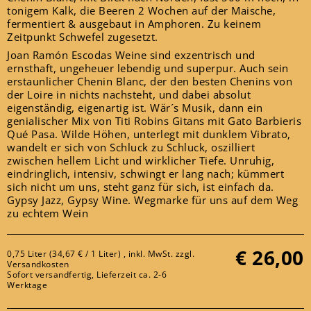
tonigem Kalk, die Beeren 2 Wochen auf der Maische,
fermentiert & ausgebaut in Amphoren. Zu keinem
Zeitpunkt Schwefel zugesetzt.
Joan Ramón Escodas Weine sind exzentrisch und
ernsthaft, ungeheuer lebendig und superpur. Auch sein
erstaunlicher Chenin Blanc, der den besten Chenins von
der Loire in nichts nachsteht, und dabei absolut
eigenständig, eigenartig ist. Wär´s Musik, dann ein
genialischer Mix von Titi Robins Gitans mit Gato Barbieris
Qué Pasa. Wilde Höhen, unterlegt mit dunklem Vibrato,
wandelt er sich von Schluck zu Schluck, oszilliert
zwischen hellem Licht und wirklicher Tiefe. Unruhig,
eindringlich, intensiv, schwingt er lang nach; kümmert
sich nicht um uns, steht ganz für sich, ist einfach da.
Gypsy Jazz, Gypsy Wine. Wegmarke für uns auf dem Weg
zu echtem Wein
€
26,00
0,75 Liter (34,67 € / 1 Liter) , inkl. MwSt. zzgl.
Versandkosten
Sofort versandfertig, Lieferzeit ca. 2-6
Werktage