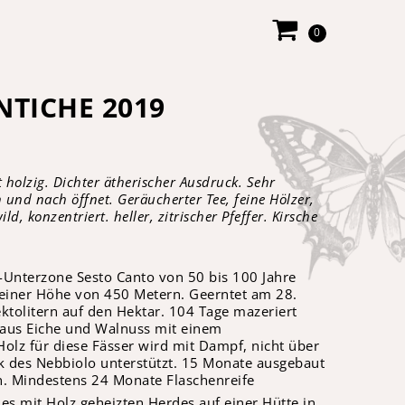
0
NTICHE 2019
t holzig. Dichter ätherischer Ausdruck. Sehr
h und nach öffnet. Geräucherter Tee, feine Hölzer,
ld, konzentriert. heller, zitrischer Pfeffer. Kirsche
-Unterzone Sesto Canto von 50 bis 100 Jahre
 einer Höhe von 450 Metern. Geerntet am 28.
tolitern auf den Hektar. 104 Tage mazeriert
 aus Eiche und Walnuss mit einem
lz für diese Fässer wird mit Dampf, nicht über
 des Nebbiolo unterstützt. 15 Monate ausgebaut
rn. Mindestens 24 Monate Flaschenreife
s mit Holz geheizten Herdes auf einer Hütte in