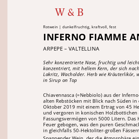
W & B
Rotwein | dunkelfruchtig, kraftvoll, fest
INFERNO FIAMME A
ARPEPE – VALTELLINA
Sehr konzentrierte Nase, fruchtig und leich
konzentriert, mit hellem Kern, der sich nac
Lakritz, Wacholder. Herb wie Kräuterlikör, wi
in Sirup on Top
Chiavennasca (=Nebbiolo) aus der Inferno
alten Rebstöcken mit Blick nach Süden in
Oktober 2019 mit einem Ertrag von 45 Hek
und vergoren in konischen Holzbottichen
Fassungsvermögen von 5000 Litern. Das Ho
Feuer gebogen, was den puren Geschmack
in gleichfalls 50-Hektoliter-großen Fässe
Spannender Wein, der die Atmosphäre eine