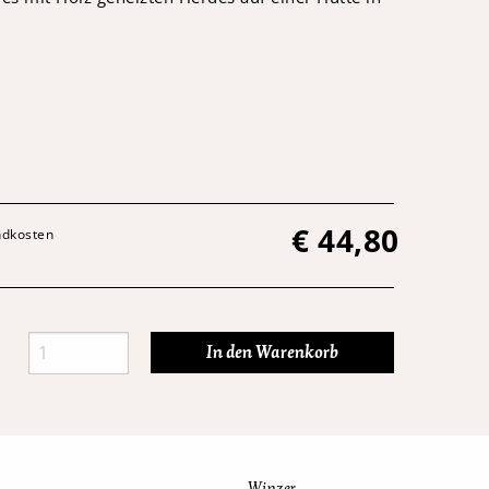
€
44,80
andkosten
Winzer