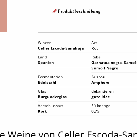
Produktbeschreibung
Winzer
Art
Celler Escoda-Sanahuja
Rot
Land
Rebe
Spanien
Garnatxa negra, Samsó
Sumoll Negre
Fermentation
Ausbau
Edelstahl
Amphore
Glas
dekantieren
Burgunderglas
gute Idee
Verschlussart
Füllmenge
Kork
0,75
e Weine von Celler Escoda-Sa