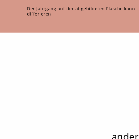
Der Jahrgang auf der abgebildeten Flasche kann
differieren
ander