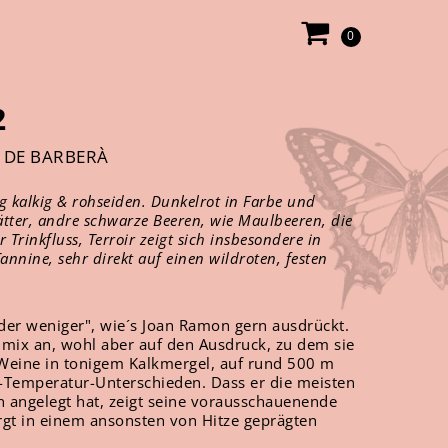
0
2
 DE BARBERÀ
dig kalkig & rohseiden. Dunkelrot in Farbe und
tter, andre schwarze Beeren, wie Maulbeeren, die
r Trinkfluss, Terroir zeigt sich insbesondere in
annine, sehr direkt auf einen wildroten, festen
er weniger", wie´s Joan Ramon gern ausdrückt.
mix an, wohl aber auf den Ausdruck, zu dem sie
e Weine in tonigem Kalkmergel, auf rund 500 m
Temperatur-Unterschieden. Dass er die meisten
 angelegt hat, zeigt seine vorausschauenende
orgt in einem ansonsten von Hitze geprägten