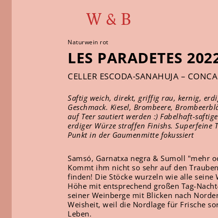
W & B
Naturwein rot
LES PARADETES 202
CELLER ESCODA-SANAHUJA – CONCA
Saftig weich, direkt, griffig rau, kernig, er
Geschmack. Kiesel, Brombeere, Brombeerblä
auf Teer sautiert werden :) Fabelhaft-saftige
erdiger Würze straffen Finishs. Superfeine T
Punkt in der Gaumenmitte fokussiert
Samsó, Garnatxa negra & Sumoll "mehr od
Kommt ihm nicht so sehr auf den Trauben
finden! Die Stöcke wurzeln wie alle sein
Höhe mit entsprechend großen Tag-Nacht-
seiner Weinberge mit Blicken nach Norden
Weisheit, weil die Nordlage für Frische s
Leben.