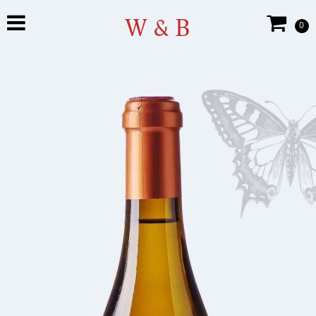
W & B
0