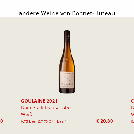
andere Weine von Bonnet-Huteau
GOULAINE 2021
C
Bonnet-Huteau – Loire
B
Weiß
W
80
€
20,80
0,75 Liter (27,73 € / 1 Liter)
0