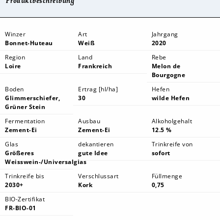
Produktbeschreibung
Winzer
Art
Jahrgang
Bonnet-Huteau
Weiß
2020
Region
Land
Rebe
Loire
Frankreich
Melon de
Bourgogne
Boden
Ertrag [hl/ha]
Hefen
Glimmerschiefer,
30
wilde Hefen
Grüner Stein
Fermentation
Ausbau
Alkoholgehalt
Zement-Ei
Zement-Ei
12.5 %
Glas
dekantieren
Trinkreife von
Größeres
gute Idee
sofort
Weisswein-/Universalglas
Trinkreife bis
Verschlussart
Füllmenge
2030+
Kork
0,75
BIO-Zertifikat
FR-BIO-01