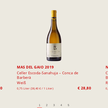
MAS DEL GAIO 2019
N
Celler Escoda-Sanahuja – Conca de
C
Barberà
B
Weiß
R
00
€
28,80
0,75 Liter (38,40 € / 1 Liter)
0
1
2
3
4
5