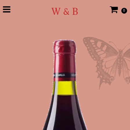
W & B
0