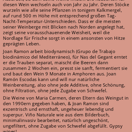
diesen Wein wechseln auch von Jahr zu Jahr. Deren Stöcke
wurzeln wie alle seine Pflanzen in tonigem Kalkmergel,
auf rund 500 m Höhe mit entsprechend großen Tag-
Nacht-Temperatur-Unterschieden. Dass er die meisten
seiner Weinberge mit Blicken nach Norden angelegt hat,
zeigt seine vorausschauenende Weisheit, weil die
Nordlage für Frische sorgt in einem ansonsten von Hitze
geprägten Leben.
Joan Ramon arbeit biodynamisch (Grupo de Trabajo
biodinámico del Mediterráneo), für Nas del Gegant erntet
er die Trauben separat, maischt die Beeren dann
zusammen 2 Wochen ein, presst sie sanft, fermentiert sie
und baut den Wein 9 Monate in Amphoren aus. Joan
Ramón Escodas kann und will nur natürliche
Weinbereitung, also ohne jede Additive, ohne Schönung,
ohne Filtration, ohne jede Zugabe von Schwefel.
Die Weine von Maria Carmen, deren Eltern das Weingut in
den 1990ern gegeben haben, & Joan Ramon sind
exzentrisch und ernsthaft, ungeheuer lebendig und
superpur. Viño Naturale wie aus dem Bilderbuch,
minimalinvasiv bearbeitet, natürlich ungeschönt,
ungefiltert, ohne Zugabe von Schwefel abgefüllt. Gypsy
wines!