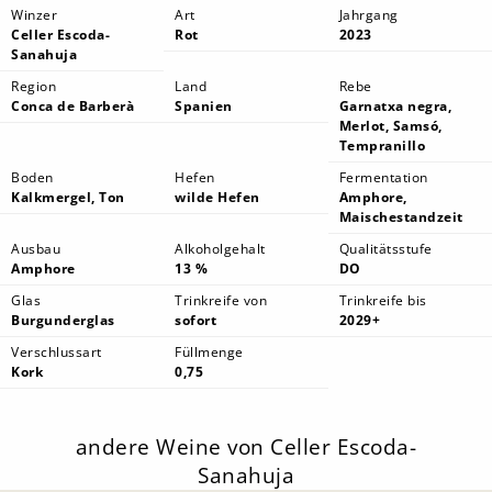
Winzer
Art
Jahrgang
Celler Escoda-
Rot
2023
Sanahuja
Region
Land
Rebe
Conca de Barberà
Spanien
Garnatxa negra,
Merlot, Samsó,
Tempranillo
Boden
Hefen
Fermentation
Kalkmergel, Ton
wilde Hefen
Amphore,
Maischestandzeit
Ausbau
Alkoholgehalt
Qualitätsstufe
Amphore
13 %
DO
Glas
Trinkreife von
Trinkreife bis
Burgunderglas
sofort
2029+
Verschlussart
Füllmenge
Kork
0,75
andere Weine von Celler Escoda-
Sanahuja