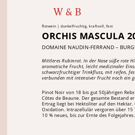
W & B
Rotwein | dunkelfruchtig, kraftvoll, fest
ORCHIS MASCULA 2
DOMAINE NAUDIN-FERRAND – BUR
Mittleres Rubinrot. In der Nase süße rote H
aromatische Frucht, leicht medizinaler Einsc
schwarzfruchtiger Trinkfluss, mit reifen, f
verbunden mit intensiver Frucht noch ein g
Pinot Noir von 18 bis gut 50jährigen Reb
Côtes de Beaune. Der gesamte Bestand ers
Ertrag liegt bei Hektoliter auf den Hekta
Oxidation. Intrazellulär vergoren über 15
10 % neues, bis zur Ernte des Folgejahres. 