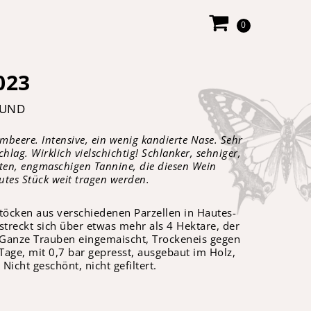
0
023
GUND
imbeere. Intensive, ein wenig kandierte Nase. Sehr
hlag. Wirklich vielschichtig! Schlanker, sehniger,
esten, engmaschigen Tannine, die diesen Wein
utes Stück weit tragen werden.
stöcken aus verschiedenen Parzellen in Hautes-
treckt sich über etwas mehr als 4 Hektare, der
r. Ganze Trauben eingemaischt, Trockeneis gegen
 Tage, mit 0,7 bar gepresst, ausgebaut im Holz,
Nicht geschönt, nicht gefiltert.