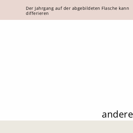
Der Jahrgang auf der abgebildeten Flasche kann
differieren
andere