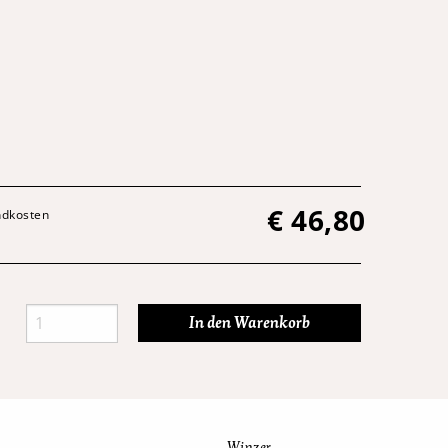
€
46,80
andkosten
Winzer