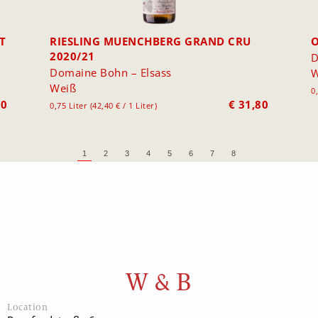
T
RIESLING MUENCHBERG GRAND CRU
O
2020/21
D
Domaine Bohn – Elsass
W
Weiß
0
80
€
31,80
0,75 Liter (42,40 € / 1 Liter)
1
2
3
4
5
6
7
8
W & B
Location