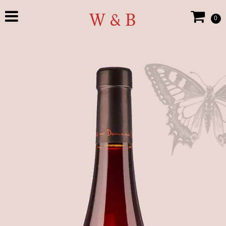
W & B
0