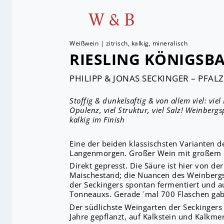
W & B
Weißwein | zitrisch, kalkig, mineralisch
RIESLING KÖNIGSB
PHILIPP & JONAS SECKINGER – PFALZ
Stoffig & dunkelsaftig & von allem viel: viel D
Opulenz, viel Struktur, viel Salz! Weinbergs
kalkig im Finish
Eine der beiden klassischsten Varianten de
Langenmorgen. Großer Wein mit großem 
Direkt gepresst. Die Säure ist hier von de
Maischestand; die Nuancen des Weinbergs
der Seckingers spontan fermentiert und a
Tonneauxs. Gerade ´mal 700 Flaschen gab
Der südlichste Weingarten der Seckingers
Jahre gepflanzt, auf Kalkstein und Kalkme