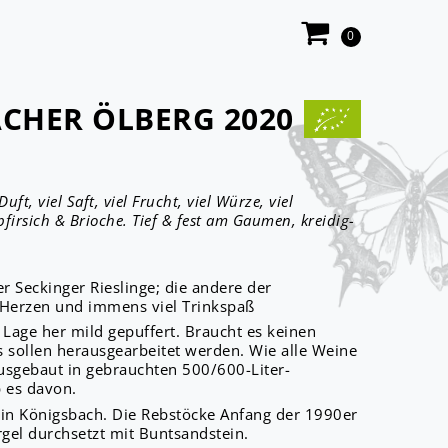
0
ACHER ÖLBERG 2020
uft, viel Saft, viel Frucht, viel Würze, viel
pfirsich & Brioche. Tief & fest am Gaumen, kreidig-
r Seckinger Rieslinge; die andere der
Herzen und immens viel Trinkspaß
r Lage her mild gepuffert. Braucht es keinen
 sollen herausgearbeitet werden. Wie alle Weine
usgebaut in gebrauchten 500/600-Liter-
 es davon.
 in Königsbach. Die Rebstöcke Anfang der 1990er
rgel durchsetzt mit Buntsandstein.