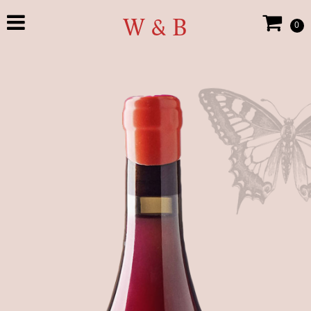
W & B
0