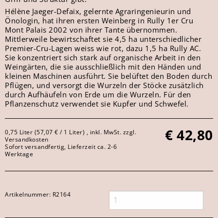
Hélène Jaeger-Defaix, gelernte Agraringenieurin und
Önologin, hat ihren ersten Weinberg in Rully 1er Cru
Mont Palais 2002 von ihrer Tante übernommen.
Mittlerweile bewirtschaftet sie 4,5 ha unterschiedlicher
Premier-Cru-Lagen weiss wie rot, dazu 1,5 ha Rully AC.
Sie konzentriert sich stark auf organische Arbeit in den
Weingärten, die sie ausschließlich mit den Händen und
kleinen Maschinen ausführt. Sie belüftet den Boden durch
Pflügen, und versorgt die Wurzeln der Stöcke zusätzlich
durch Aufhäufeln von Erde um die Wurzeln. Für den
Pflanzenschutz verwendet sie Kupfer und Schwefel.
€
42,80
0,75 Liter (57,07 € / 1 Liter) , inkl. MwSt. zzgl.
Versandkosten
Sofort versandfertig, Lieferzeit ca. 2-6
Werktage
Artikelnummer:
R2164