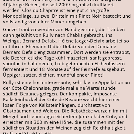
40jährige Reben, die seit 2009 organisch kultiviert
werden. Clos du Chapitre ist eine gut 2 ha große
Monopollage, zu zwei Dritteln mit Pinot Noir bestockt und
vollständig von einer Mauer umgeben.
Ganze Trauben werden von Hand geerntet, die Trauben
dann gekühlt von Rully nach Chablis gebracht, ins
Weingut Bernard Defaix. Hélène Jaeger-Defaix arbeitet so
mit ihrem Ehemann Didier Defaix von der Domaine
Bernard Defaix eng zusammen. Dort werden sie entrappt,
die Beeren etliche Tage kühl mazeriert, sanft gepresst,
spontan in halb neuen, halb gebrauchten Eichenfässern
fermentiert und 18 Monate auf der Feinhefe ausgebaut.
Üppiger, satter, dichter, mundfüllender Pinot!
Rully ist eine hochinteressante, sehr kleine Appellation an
der Côte Chalonnaise, grade mal eine Viertelstunde
südlich Beaunes gelegen. Der kompakte, imposante
Kalksteinbuckel der Côte de Beaune weicht hier einer
losen Folge von Kalksteinhängen, durchsetzt von
Obstbäumen und Weiden. Die Rebstöcke wurzeln im mit
Mergel und Lehm angereichertem Jurakalk der Côte, und
erreichen mit 300 m eine Höhe, die zusammen mit der
südlichen Situation den Weinen zugleich Reichhaltigkeit,
Griff und Struktur gibt.