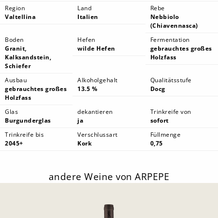
Region
Land
Rebe
Valtellina
Italien
Nebbiolo
(Chiavennasca)
Boden
Hefen
Fermentation
Granit,
wilde Hefen
gebrauchtes großes
Kalksandstein,
Holzfass
Schiefer
Ausbau
Alkoholgehalt
Qualitätsstufe
gebrauchtes großes
13.5 %
Docg
Holzfass
Glas
dekantieren
Trinkreife von
Burgunderglas
ja
sofort
Trinkreife bis
Verschlussart
Füllmenge
2045+
Kork
0,75
andere Weine von ARPEPE