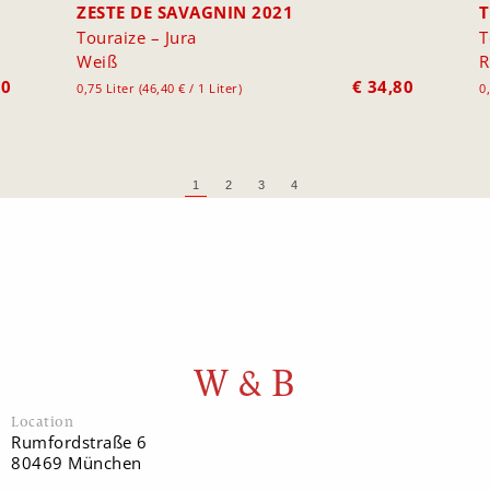
ZESTE DE SAVAGNIN 2021
T
Touraize – Jura
T
Weiß
R
80
€
34,80
0,75 Liter (46,40 € / 1 Liter)
0
1
2
3
4
W & B
Location
Rumfordstraße 6
80469 München