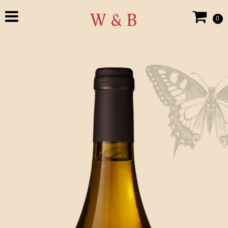
W & B
0