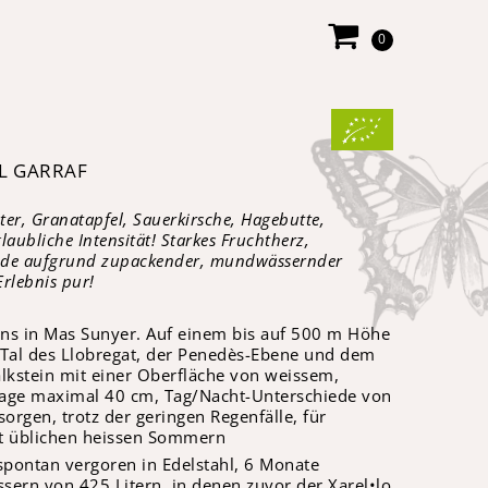
0
EL GARRAF
uter, Granatapfel, Sauerkirsche, Hagebutte,
aubliche Intensität! Starkes Fruchtherz,
 Ende aufgrund zupackender, mundwässernder
Erlebnis pur!
rons in Mas Sunyer. Auf einem bis auf 500 m Höhe
 Tal des Llobregat, der Penedès-Ebene und dem
alkstein mit einer Oberfläche von weissem,
age maximal 40 cm, Tag/Nacht-Unterschiede von
orgen, trotz der geringen Regenfälle, für
ort üblichen heissen Sommern
pontan vergoren in Edelstahl, 6 Monate
ssern von 425 Litern, in denen zuvor der Xarel•lo