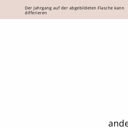
Der Jahrgang auf der abgebildeten Flasche kann
differieren
ande