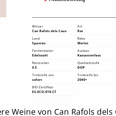
Winzer
Art
Can Rafols dels Caus
Rot
Land
Rebe
Spanien
Merlot
Fermentation
Ausbau
Edelstahl
Kastanienfass
Restzucker
Qualitätsstufe
0.5
DOP
Trinkreife von
Trinkreife bis
sofort
2040+
BIO-Zertifikat
ES-ECO-019-CT
re Weine von Can Rafols dels