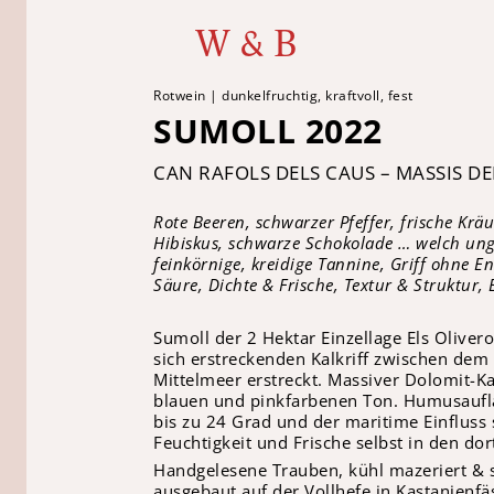
W & B
Rotwein | dunkelfruchtig, kraftvoll, fest
SUMOLL 2022
CAN RAFOLS DELS CAUS – MASSIS D
Rote Beeren, schwarzer Pfeffer, frische Krä
Hibiskus, schwarze Schokolade … welch ungl
feinkörnige, kreidige Tannine, Griff ohne
Säure, Dichte & Frische, Textur & Struktur, 
Sumoll der 2 Hektar Einzellage Els Olive
sich erstreckenden Kalkriff zwischen dem
Mittelmeer erstreckt. Massiver Dolomit-K
blauen und pinkfarbenen Ton. Humusaufl
bis zu 24 Grad und der maritime Einfluss s
Feuchtigkeit und Frische selbst in den d
Handgelesene Trauben, kühl mazeriert & s
ausgebaut auf der Vollhefe in Kastanienfä