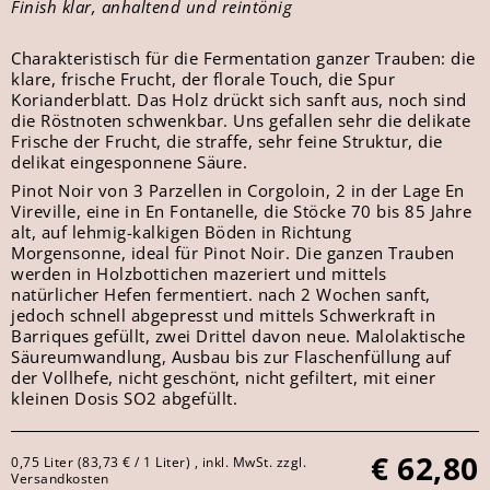
Finish klar, anhaltend und reintönig
Charakteristisch für die Fermentation ganzer Trauben: die
klare, frische Frucht, der florale Touch, die Spur
Korianderblatt. Das Holz drückt sich sanft aus, noch sind
die Röstnoten schwenkbar. Uns gefallen sehr die delikate
Frische der Frucht, die straffe, sehr feine Struktur, die
delikat eingesponnene Säure.
Pinot Noir von 3 Parzellen in Corgoloin, 2 in der Lage En
Vireville, eine in En Fontanelle, die Stöcke 70 bis 85 Jahre
alt, auf lehmig-kalkigen Böden in Richtung
Morgensonne, ideal für Pinot Noir. Die ganzen Trauben
werden in Holzbottichen mazeriert und mittels
natürlicher Hefen fermentiert. nach 2 Wochen sanft,
jedoch schnell abgepresst und mittels Schwerkraft in
Barriques gefüllt, zwei Drittel davon neue. Malolaktische
Säureumwandlung, Ausbau bis zur Flaschenfüllung auf
der Vollhefe, nicht geschönt, nicht gefiltert, mit einer
kleinen Dosis SO2 abgefüllt.
€
62,80
0,75 Liter (83,73 € / 1 Liter) , inkl. MwSt. zzgl.
Versandkosten