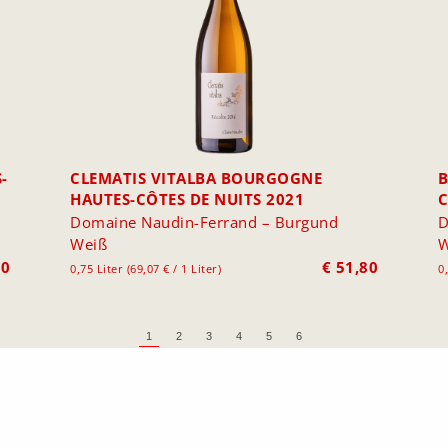
-
CLEMATIS VITALBA BOURGOGNE
B
HAUTES-CÔTES DE NUITS 2021
C
Domaine Naudin-Ferrand – Burgund
D
Weiß
W
80
€
51,80
0,75 Liter (69,07 € / 1 Liter)
0
1
2
3
4
5
6