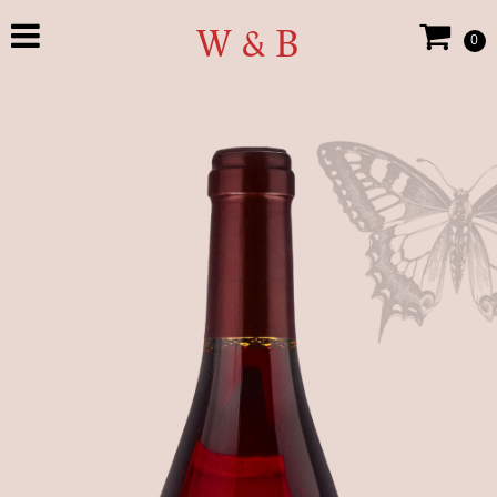
W & B
0