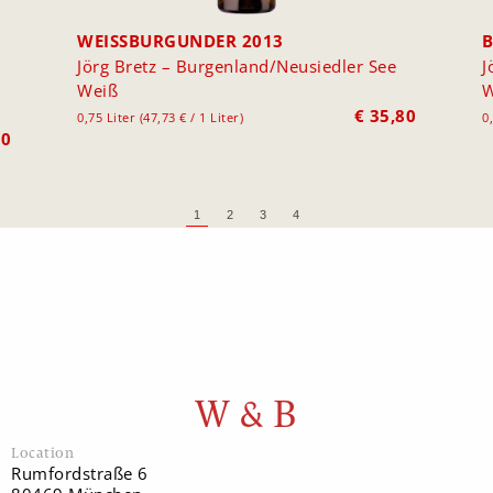
WEISSBURGUNDER 2013
B
Jörg Bretz – Burgenland/Neusiedler See
J
Weiß
W
€
35,80
0,75 Liter (47,73 € / 1 Liter)
0
80
1
2
3
4
W & B
Location
Rumfordstraße 6