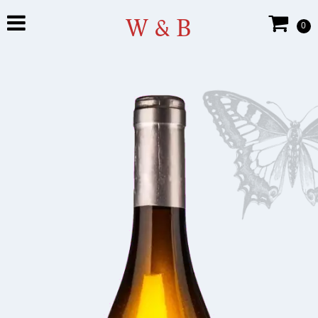
W & B
0